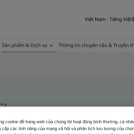
Việt Nam - Tiếng Việt
Sản phẩm & Dịch vụ
Thông tin chuyên sâu & Truyền 
ile
ng cookie để trang web của chúng tôi hoạt động bình thường, cá nhâ
ficates - Validation and Verification
 cấp các tính năng của mạng xã hội và phân tích lưu lượng của chúng