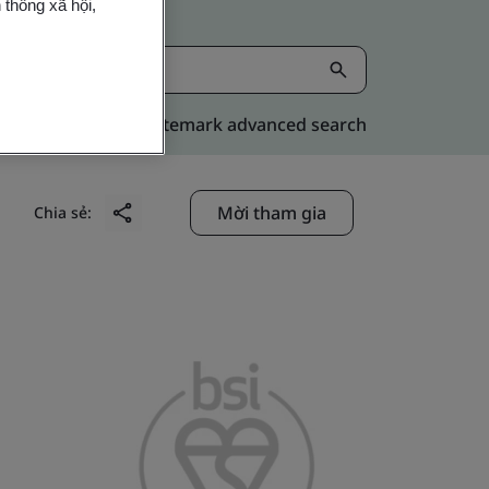
 thông xã hội,
Kitemark advanced search
Mời tham gia
Chia sẻ: