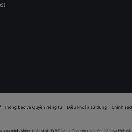
BSI
6
Thông báo về Quyền riêng tư
Điều khoản sử dụng
Chính sác
 vụ của mình. Không thiên vị tức là BSI hành động một cách công bằng và bình đẳ