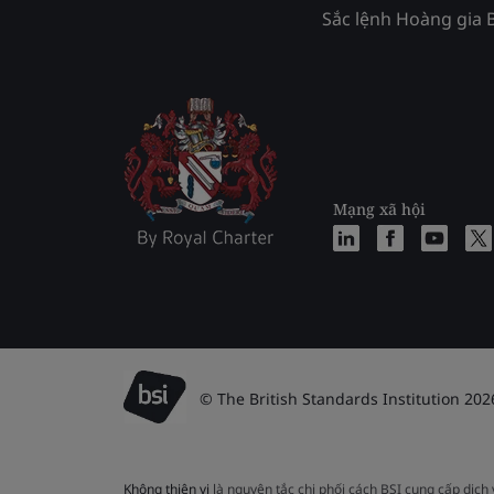
Sắc lệnh Hoàng gia 
Mạng xã hội
© The British Standards Institution 202
Không thiên vị
là nguyên tắc chi phối cách BSI cung cấp dịch