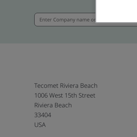
Tecomet Riviera Beach
1006 West 15th Street
Riviera Beach
33404
USA