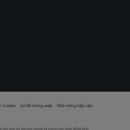
h Cookie
Sơ đồ trang web
Khả năng tiếp cận
ng khi ứng xử với mọi người và trong mọi hoạt động kinh