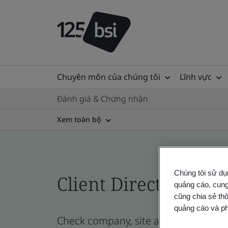
Chuyên môn của chúng tôi
Lĩnh vực
Đánh giá & Chứng nhận
Xem toàn bộ
Chúng tôi sử dụ
Client Directory prof
quảng cáo, cung
cũng chia sẻ thô
quảng cáo và ph
Check company, site and product certi