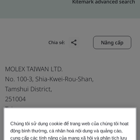
Kitemark advanced search
Nâng cấp
Chia sẻ:
MOLEX TAIWAN LTD.
No. 100-3, Shia-Kwei-Rou-Shan,
Tamshui District,
251004
Taiwan
Chúng tôi sử dụng cookie để trang web của chúng tôi hoạt
động bình thường, cá nhân hoá nội dung và quảng cáo,
Certificate number:
748582
cung cấp các tính năng của mạng xã hội và phân tích lưu