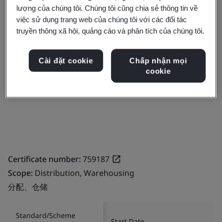
Scope:
Warehousing, Distribution
lượng của chúng tôi. Chúng tôi cũng chia sẻ thông tin về
việc sử dụng trang web của chúng tôi với các đối tác
truyền thông xã hội, quảng cáo và phân tích của chúng tôi.
Standard/Scheme
Start Date
number or name
Cài đặt cookie
Chấp nhận mọi
cookie
IATF 16949:2016
2024-09-11
Certificate number:
759187
Scope:
Distribution, Warehousing
分配、仓储
Standard/Scheme
Start Date