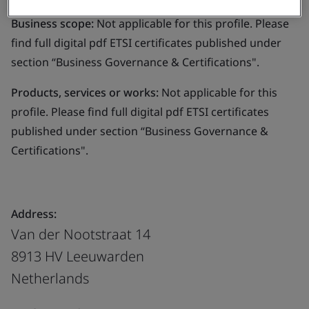
Business scope:
Not applicable for this profile. Please
find full digital pdf ETSI certificates published under
section “Business Governance & Certifications".
Products, services or works:
Not applicable for this
profile. Please find full digital pdf ETSI certificates
published under section “Business Governance &
Certifications".
Address:
Van der Nootstraat 14
8913 HV Leeuwarden
Netherlands