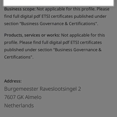
Business scope:
Not applicable for this profile. Please
find full digital pdf ETSI certificates published under
section “Business Governance & Certifications".
Products, services or works:
Not applicable for this
profile. Please find full digital pdf ETSI certificates
published under section “Business Governance &
Certifications".
Address:
Burgemeester Raveslootsingel 2
7607 GK Almelo
Netherlands