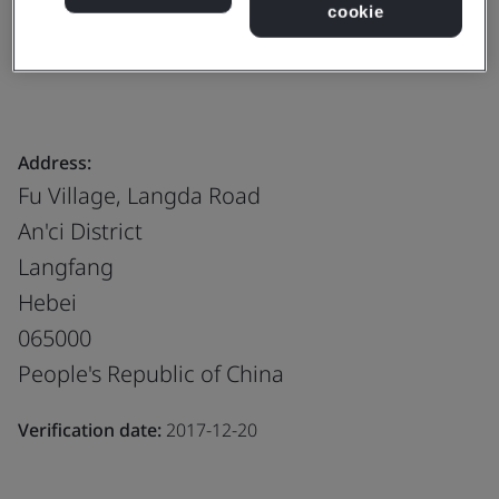
cookie
Products, services or works:
The Design and
Manufacture of Plastic Water Tanks for Radiators
Address:
Fu Village, Langda Road
An'ci District
Langfang
Hebei
065000
People's Republic of China
Verification date:
2017-12-20