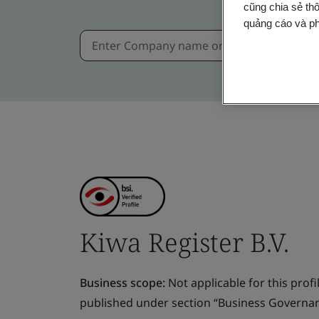
cũng chia sẻ thô
quảng cáo và ph
Kiwa Register B.V.
Business scope:
Not applicable for this profile
published under section “Business Governanc