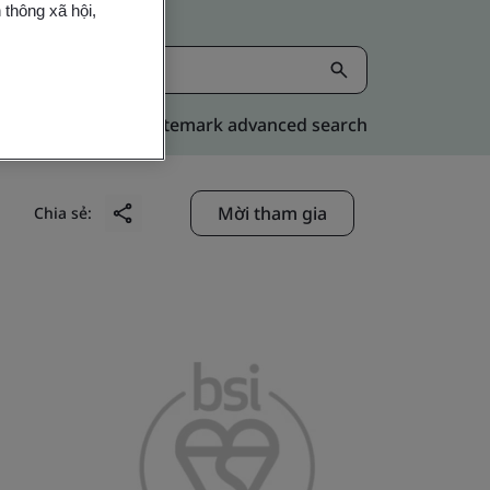
 thông xã hội,
Kitemark advanced search
Mời tham gia
Chia sẻ: