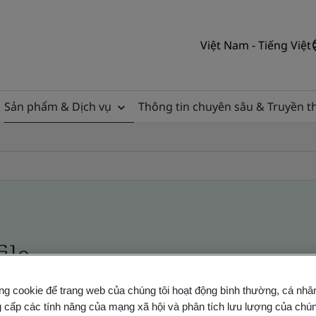
Việt Nam - Tiếng Việt
Sản phẩm & Dịch vụ
Thông tin chuyên sâu & Truyền 
ile
ng cookie để trang web của chúng tôi hoạt động bình thường, cá nhâ
ficates - Validation and Verification
 cấp các tính năng của mạng xã hội và phân tích lưu lượng của chúng