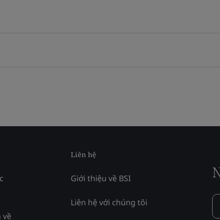
Liên hệ
N
c
Giới thiệu về BSI
Liên hệ với chúng tôi
 về