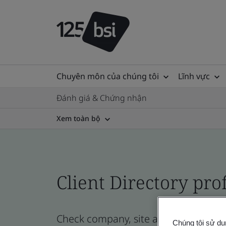
Chuyên môn của chúng tôi
Lĩnh vực
Đánh giá & Chứng nhận
Xem toàn bộ
Client Directory prof
Check company, site and product certi
Chúng tôi sử dụ