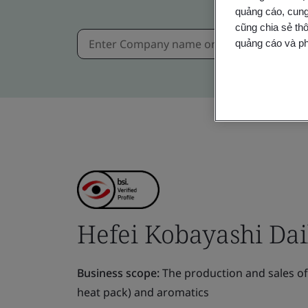
quảng cáo, cung
cũng chia sẻ thô
quảng cáo và ph
Hefei Kobayashi Dail
Business scope:
The production and sales of 
heat pack) and aromatics