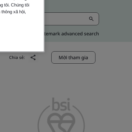
 tôi. Chúng tôi
 thông xã hội,
Kitemark advanced search
Mời tham gia
Chia sẻ: