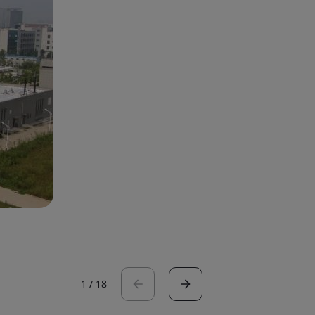
1
/
18