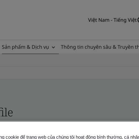
Việt Nam - Tiếng Việt
Sản phẩm & Dịch vụ
Thông tin chuyên sâu & Truyền 
ile
ficates - Validation and Verification
ng cookie để trang web của chúng tôi hoạt động bình thường, cá nhâ