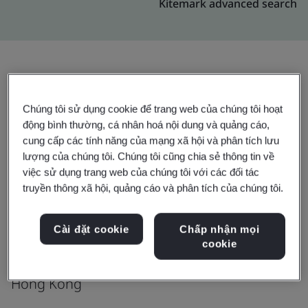
Kitemark advanced search
Nâng cấp
Chia sẻ:
Chúng tôi sử dụng cookie để trang web của chúng tôi hoạt
động bình thường, cá nhân hoá nội dung và quảng cáo,
cung cấp các tính năng của mạng xã hội và phân tích lưu
Haitong International Information
lượng của chúng tôi. Chúng tôi cũng chia sẻ thông tin về
Systems Limited – Global
việc sử dụng trang web của chúng tôi với các đối tác
truyền thông xã hội, quảng cáo và phân tích của chúng tôi.
Technology & Operations Department
15/F One Island South
Cài đặt cookie
Chấp nhận mọi
2 Heung Yip Road
cookie
Wong Chuk Hang
Hong Kong