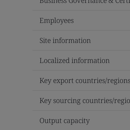
Business Governance & Certi
Employees
Site information
Localized information
Key export countries/region
Key sourcing countries/regi
Output capacity