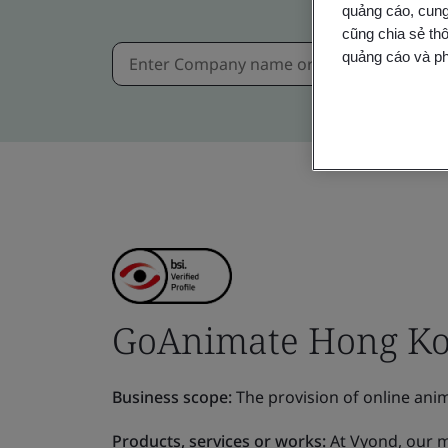
quảng cáo, cung
cũng chia sẻ thô
quảng cáo và ph
GoAnimate Hong Ko
Business scope:
The provision of online anim
Products, services or works:
At Vyond, our mi