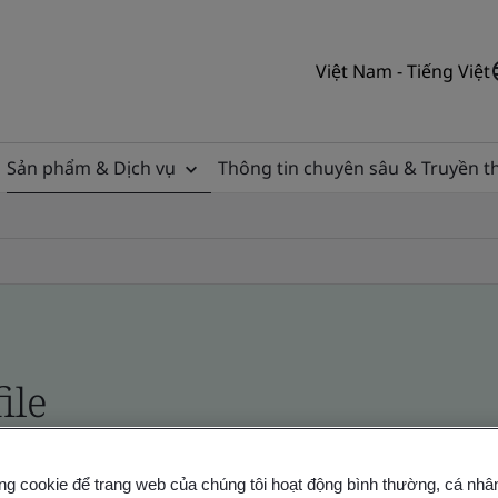
Việt Nam - Tiếng Việt
Sản phẩm & Dịch vụ
Thông tin chuyên sâu & Truyền 
ile
ficates - Validation and Verification
ng cookie để trang web của chúng tôi hoạt động bình thường, cá nhâ