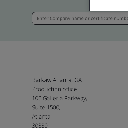
BarkawiAtlanta, GA
Production office
100 Galleria Parkway,
Suite 1500,
Atlanta
30339