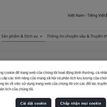
Việt Nam - Tiếng Việt
Sản phẩm & Dịch vụ
Thông tin chuyên sâu & Truyền 
ng cookie để trang web của chúng tôi hoạt động bình thường, cá nhâ
 cấp các tính năng của mạng xã hội và phân tích lưu lượng của chúng
ile
ng tin về việc sử dụng trang web của chúng tôi với các đối tác truyền
ân tích của chúng tôi.
ficates - Validation and Verification
Cài đặt cookie
Chấp nhận mọi cookie