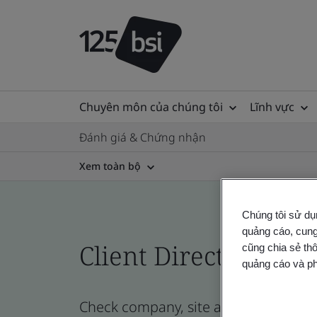
Chuyên môn của chúng tôi
Lĩnh vực
Đánh giá & Chứng nhận
Xem toàn bộ
Chúng tôi sử dụ
quảng cáo, cung
Client Directory prof
cũng chia sẻ thô
quảng cáo và ph
Check company, site and product certi