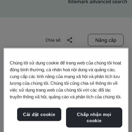
Kitemark advanced search
Nâng cấp
Chia sẻ:
Chúng tôi sử dụng cookie để trang web của chúng tôi hoạt
Genpact India Private Limited
động bình thường, cá nhân hoá nội dung và quảng cáo,
Nyati Tech Park First Floor
cung cấp các tính năng của mạng xã hội và phân tích lưu
Wing A and Wing B, Survey No. 9/2/10/1/2/3/5
lượng của chúng tôi. Chúng tôi cũng chia sẻ thông tin về
việc sử dụng trang web của chúng tôi với các đối tác
Nyati TechPark
truyền thông xã hội, quảng cáo và phân tích của chúng tôi.
Wadgaon Sheri
Pune
Cài đặt cookie
Chấp nhận mọi
411 014
cookie
India