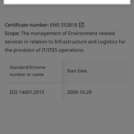
Certificate number:
EMS 553818
Scope:
The management of Environment related
services in relation to Infrastructure and Logistics for
the provision of IT/ITES operations.
Standard/Scheme
Start Date
number or name
ISO 14001:2015
2009-10-29