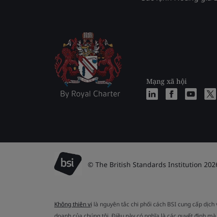
Mạng xã hội
© The British Standards Institution 202
Không thiên vị
là nguyên tắc chi phối cách BSI cung cấp dịch
doanh của chúng tôi. Điều này có nghĩa là các quyết định mà