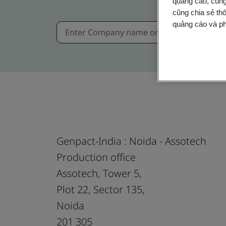
quảng cáo, cung
cũng chia sẻ thô
quảng cáo và ph
Genpact-India : Noida - Assotech
Production office
Assotech, Tower 5,
Plot 22, Sector 135,
Noida
201 305