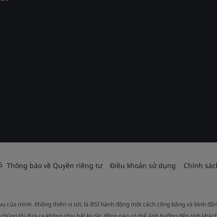
6
Thông báo về Quyền riêng tư
Điều khoản sử dụng
Chính sác
 vụ của mình. Không thiên vị tức là BSI hành động một cách công bằng và bình đẳ
 chúng tôi đưa ra không chịu bất kỳ tác động nào có thể ảnh hưởng đến tính khách