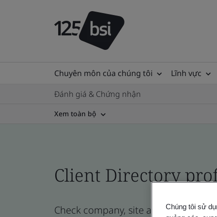
Chuyên môn của chúng tôi
Lĩnh vực
Đánh giá & Chứng nhận
Xem toàn bộ
Client Directory prof
Chúng tôi sử dụ
Check company, site and product certi