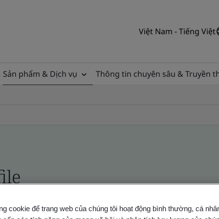
Việt Nam - Tiếng Việt
Sản phẩm & Dịch vụ
Thông tin chuyên sâu & Truyền 
ile
ng cookie để trang web của chúng tôi hoạt động bình thường, cá nhâ
ficates - Validation and Verification