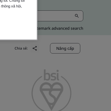
 tôi. Chúng tôi
 thông xã hội,
Kitemark advanced search
Nâng cấp
Chia sẻ: