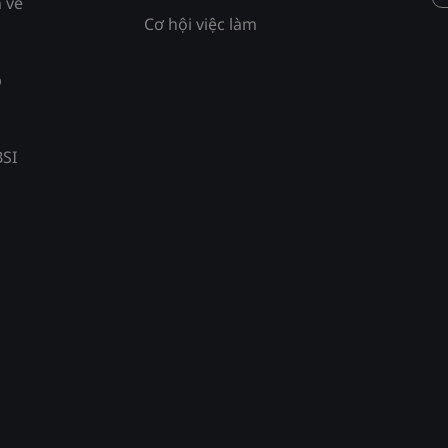
 về
Cơ hội việc làm
p
BSI