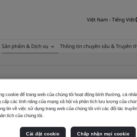
Việt Nam - Tiếng Việt
Sản phẩm & Dịch vụ
Thông tin chuyên sâu & Truyền 
ng cookie để trang web của chúng tôi hoạt động bình thường, cá nhâ
 cấp các tính năng của mạng xã hội và phân tích lưu lượng của chúng
ile
ng tin về việc sử dụng trang web của chúng tôi với các đối tác truyền
ân tích của chúng tôi.
ficates - Validation and Verification
Cài đặt cookie
Chấp nhận mọi cookie