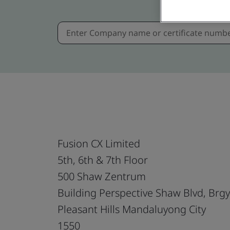
Fusion CX Limited
5th, 6th & 7th Floor
500 Shaw Zentrum
Building Perspective Shaw Blvd, Brgy
Pleasant Hills Mandaluyong City
1550