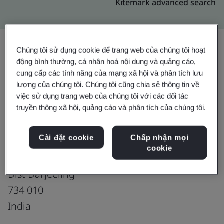
Kitemark advanced search
Chúng tôi sử dụng cookie để trang web của chúng tôi hoạt
động bình thường, cá nhân hoá nội dung và quảng cáo,
Nâng cấp
Chia sẻ:
cung cấp các tính năng của mạng xã hội và phân tích lưu
lượng của chúng tôi. Chúng tôi cũng chia sẻ thông tin về
việc sử dụng trang web của chúng tôi với các đối tác
truyền thông xã hội, quảng cáo và phân tích của chúng tôi.
Fusion CX Limited
Parivahan Nagar
Cài đặt cookie
Chấp nhận mọi
Matigara, PO- Matigara
cookie
Landmark Beside Pollution Control Board
Dist Darjeeling
734 010
India