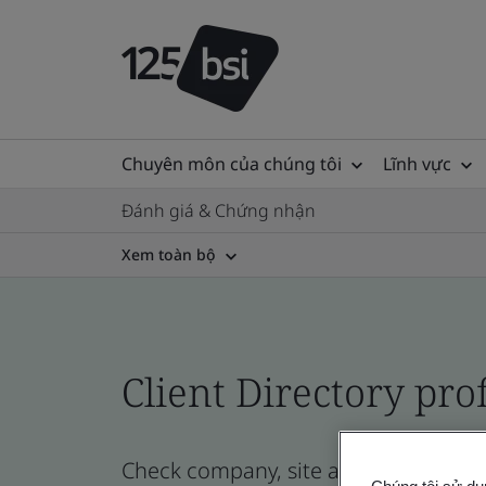
Chuyên môn của chúng tôi
Lĩnh vực
Đánh giá & Chứng nhận
Xem toàn bộ
Client Directory prof
Check company, site and product certi