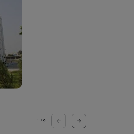
1
/
9