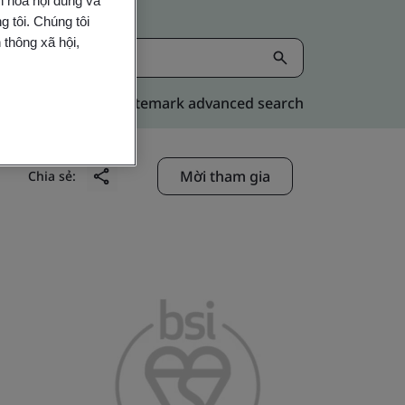
n hoá nội dung và
 tôi. Chúng tôi
 thông xã hội,
Kitemark advanced search
Mời tham gia
Chia sẻ: