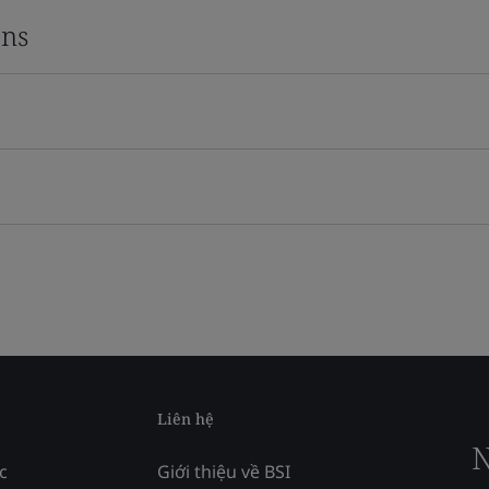
ons
Liên hệ
N
c
Giới thiệu về BSI