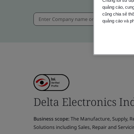
Chúng tôi sử dụ
quảng cáo, cung
cũng chia sẻ thô
quảng cáo và ph
Delta Electronics In
Business scope:
The Manufacture, Supply, Rep
Solutions including Sales, Repair and Servic