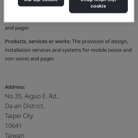
cookie
Business scope:
The provision of design, installation
services and systems for mobile (voice and non voice)
and pager.
Products, services or works:
The provision of design,
installation services and systems for mobile (voice and
non voice) and pager.
Address:
No.35, Aiguo E. Rd.,
Da-an District,
Taipei City
10641
Taiwan