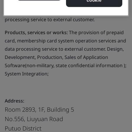
cookie
following areas: The provision of prepaid card,
membership card system operation services and data
processing service to external customer.
Products, services or works:
The provision of prepaid
card, membership card system operation services and
data processing service to external customer. Design,
Development, Production, Sales of Application
Software(non-military, state confidential information );
System Integration;
Address:
Room 2893, 1F, Building 5
No.556, Liuyuan Road
Putuo District