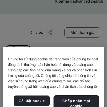
Kitemark advanced search
Mời tham gia
Chia sẻ:
Chúng tôi sử dụng cookie để trang web của chúng tôi hoạt
động bình thường, cá nhân hoá nội dung và quảng cáo,
cung cấp các tính năng của mạng xã hội và phân tích lưu
BBK Leathers Pvt. Ltd.
lượng của chúng tôi. Chúng tôi cũng chia sẻ thông tin về
việc sử dụng trang web của chúng tôi với các đối tác
truyền thông xã hội, quảng cáo và phân tích của chúng tôi.
Business scope:
The Manufacture of Leather Shoes
and Shoe Upper Components
Cài đặt cookie
Chấp nhận mọi
cookie