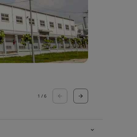
1
/
6