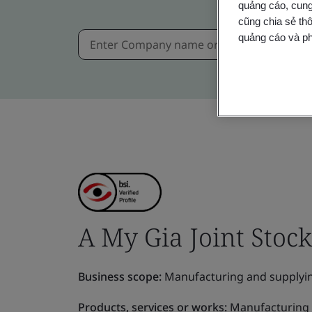
quảng cáo, cung
cũng chia sẻ thô
quảng cáo và ph
A My Gia Joint Sto
Business scope:
Manufacturing and supplyin
Products, services or works:
Manufacturing a