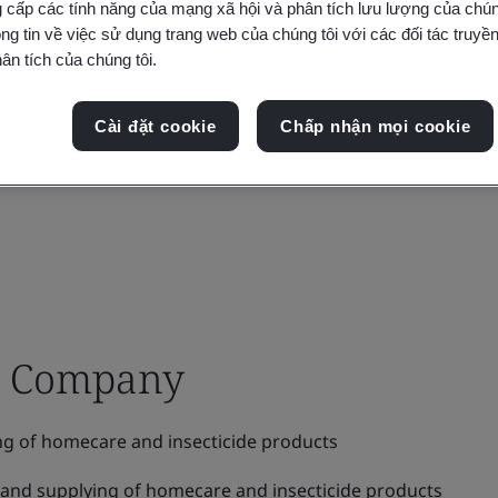
 cấp các tính năng của mạng xã hội và phân tích lưu lượng của chúng
ng tin về việc sử dụng trang web của chúng tôi với các đối tác truyền
ân tích của chúng tôi.
Cài đặt cookie
Chấp nhận mọi cookie
ck Company
g of homecare and insecticide products
nd supplying of homecare and insecticide products