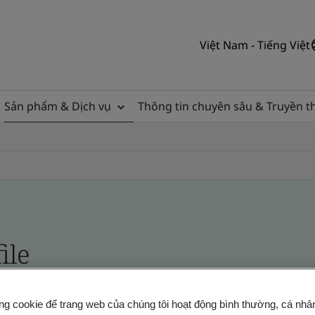
Việt Nam - Tiếng Việt
Sản phẩm & Dịch vụ
Thông tin chuyên sâu & Truyền 
ile
ficates - Validation and Verification
ng cookie để trang web của chúng tôi hoạt động bình thường, cá nhâ