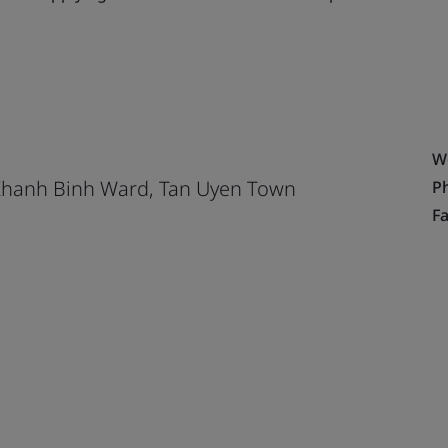
W
 Khanh Binh Ward, Tan Uyen Town
P
Fa