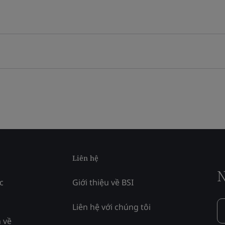
Liên hệ
N
c
Giới thiệu về BSI
Liên hệ với chúng tôi
 về