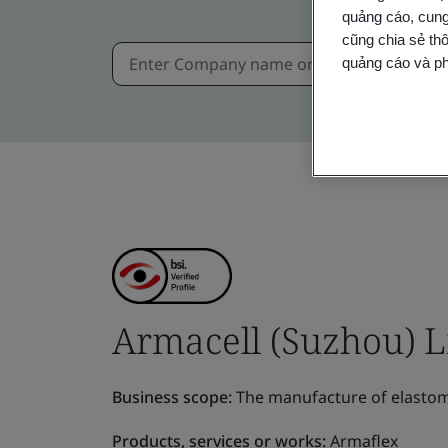
quảng cáo, cung
cũng chia sẻ thô
quảng cáo và ph
Armacell (Suzhou) L
Business scope:
The manufacture of elastome
Products, services or works:
Armaflex