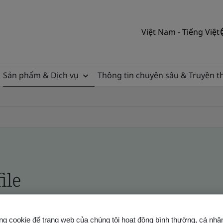
Việt Nam - Tiếng Việt
Sản phẩm & Dịch vụ
Thông tin chuyên sâu & Truyền 
ile
ficates - Validation and Verification
ng cookie để trang web của chúng tôi hoạt động bình thường, cá nhâ