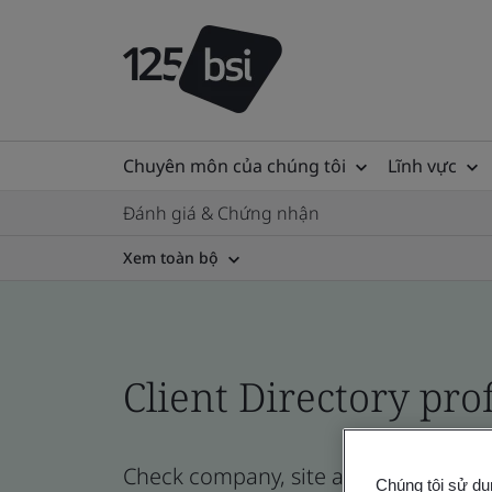
Chuyên môn của chúng tôi
Lĩnh vực
Đánh giá & Chứng nhận
Xem toàn bộ
Client Directory prof
Check company, site and product certi
Chúng tôi sử dụ