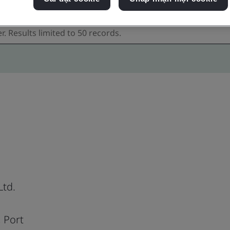
Ltd.
 Port