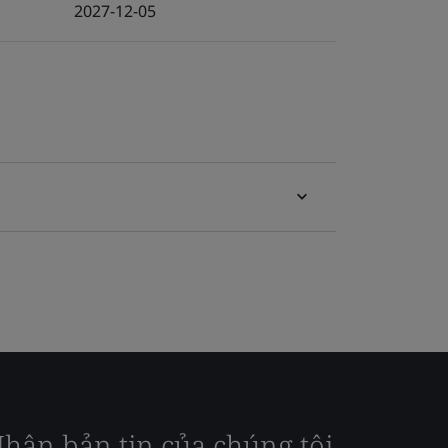
2027-12-05
hận bản tin của chúng tôi