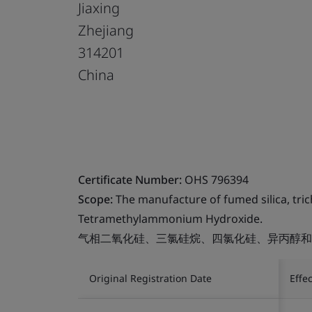
Jiaxing
Zhejiang
314201
China
Certificate Number:
OHS 796394
Scope:
The manufacture of fumed silica, trich
Tetramethylammonium Hydroxide.
气相二氧化硅、三氯硅烷、四氯化硅、异丙醇和
Original Registration Date
Effe