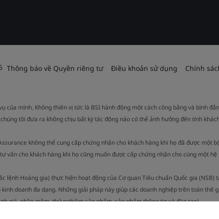
6
Thông báo về Quyền riêng tư
Điều khoản sử dụng
Chính sác
 vụ của mình. Không thiên vị tức là BSI hành động một cách công bằng và bình đẳ
 chúng tôi đưa ra không chịu bất kỳ tác động nào có thể ảnh hưởng đến tính khách
 Assurance không thể cung cấp chứng nhận cho khách hàng khi họ đã được một b
ụ tư vấn cho khách hàng khi họ cũng muốn được cấp chứng nhận cho cùng một hệ 
Sắc lệnh Hoàng gia) thực hiện hoạt động của Cơ quan Tiêu chuẩn Quốc gia (NSB) 
 kinh doanh đa dạng. Những giải pháp này giúp các doanh nghiệp trên toàn thế g
ánh giá, phần mềm, thử nghiệm sản phẩm, sản phẩm thông tin và đào tạo).