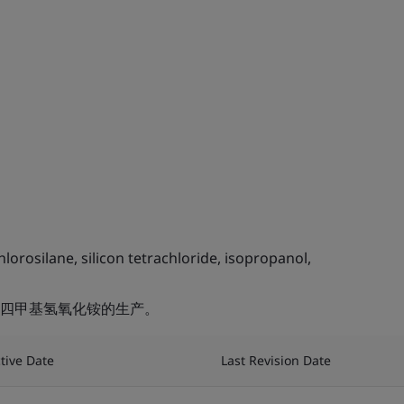
lorosilane, silicon tetrachloride, isopropanol,
四甲基氢氧化铵的生产。
ctive Date
Last Revision Date