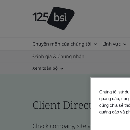
Chuyên môn của chúng tôi
Lĩnh vực
Đánh giá & Chứng nhận
Xem toàn bộ
Chúng tôi sử dụ
quảng cáo, cung
Client Directory cert
cũng chia sẻ thô
quảng cáo và ph
Check company, site and product certi