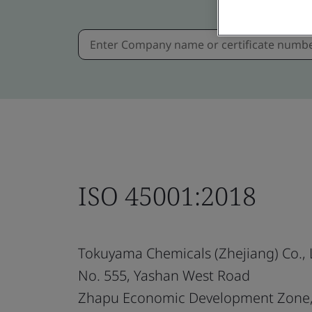
ISO 45001:2018
Tokuyama Chemicals (Zhejiang) Co., 
No. 555, Yashan West Road
Zhapu Economic Development Zone,