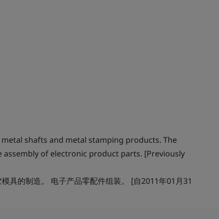
 metal shafts and metal stamping products. The
 assembly of electronic product parts. [Previously
具的制造。 电子产品零配件组装。 [自2011年01月31