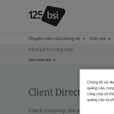
Chuyên môn của chúng tôi
Lĩnh vực
Đánh giá & Chứng nhận
Xem toàn bộ
Chúng tôi sử dụ
quảng cáo, cung
Client Directory cert
cũng chia sẻ thô
quảng cáo và ph
Check company, site and product certi