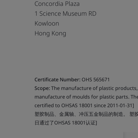
Concordia Plaza
1 Science Museum RD
Kowloon
Hong Kong
Certificate Number:
OHS 565671
Scope:
The manufacture of plastic products,
manufacture of moulds for plastic parts. The
certified to OHSAS 18001 since 2011-01-31]
塑胶制品、金属轴、冲压五金制品的制造。 塑胶模
日通过了OHSAS 18001认证]