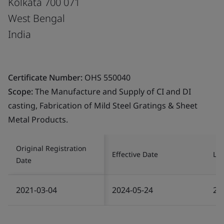
Kolkata 700 071
West Bengal
India
Certificate Number:
OHS 550040
Scope:
The Manufacture and Supply of CI and DI
casting, Fabrication of Mild Steel Gratings & Sheet
Metal Products.
Original Registration
Effective Date
Las
Date
2021-03-04
2024-05-24
20