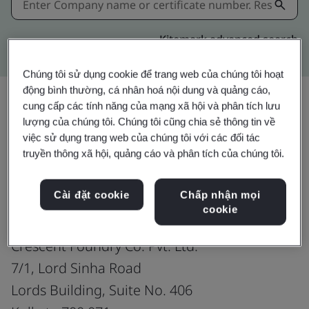
Kitemark advanced search
Chúng tôi sử dụng cookie để trang web của chúng tôi hoạt
động bình thường, cá nhân hoá nội dung và quảng cáo,
cung cấp các tính năng của mạng xã hội và phân tích lưu
lượng của chúng tôi. Chúng tôi cũng chia sẻ thông tin về
Chia sẻ:
việc sử dụng trang web của chúng tôi với các đối tác
truyền thông xã hội, quảng cáo và phân tích của chúng tôi.
ISO 45001:2018
Cài đặt cookie
Chấp nhận mọi
cookie
Crescent Foundry Co. Pvt. Ltd.
7/1, Lord Sinha Road
Lords Building, Suite No. 406