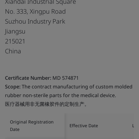
Xiandai Industrial Square
No. 333, Xingpu Road
Suzhou Industry Park
Jiangsu
215021
China
Certificate Number:
MD 574871
Scope:
The contract manufacturing of custom molded
rubber non-sterile parts for the medical device.
医疗器械用非无菌橡胶件的定制生产。
Original Registration
Effective Date
Las
Date