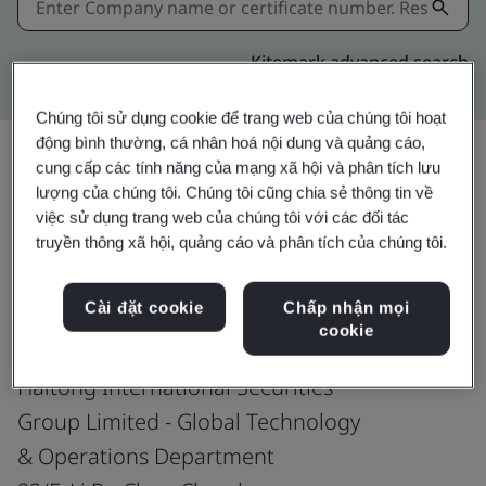
Kitemark advanced search
Chúng tôi sử dụng cookie để trang web của chúng tôi hoạt
động bình thường, cá nhân hoá nội dung và quảng cáo,
cung cấp các tính năng của mạng xã hội và phân tích lưu
lượng của chúng tôi. Chúng tôi cũng chia sẻ thông tin về
Chia sẻ:
việc sử dụng trang web của chúng tôi với các đối tác
truyền thông xã hội, quảng cáo và phân tích của chúng tôi.
ISO 9001:2015
Cài đặt cookie
Chấp nhận mọi
cookie
Haitong International Securities
Group Limited - Global Technology
& Operations Department