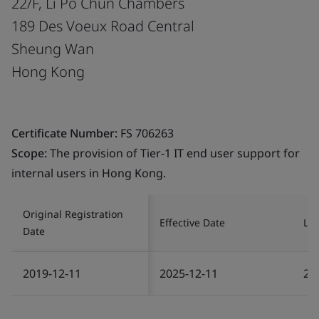
22/F, Li Po Chun Chambers
189 Des Voeux Road Central
Sheung Wan
Hong Kong
Certificate Number:
FS 706263
Scope:
The provision of Tier-1 IT end user support for
internal users in Hong Kong.
Original Registration
Effective Date
Las
Date
2019-12-11
2025-12-11
20