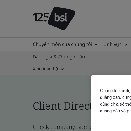
Chuyên môn của chúng tôi
Lĩnh vực
Đánh giá & Chứng nhận
Xem toàn bộ
Chúng tôi sử dụ
quảng cáo, cung
Client Directory cert
cũng chia sẻ thô
quảng cáo và ph
Check company, site and product certi