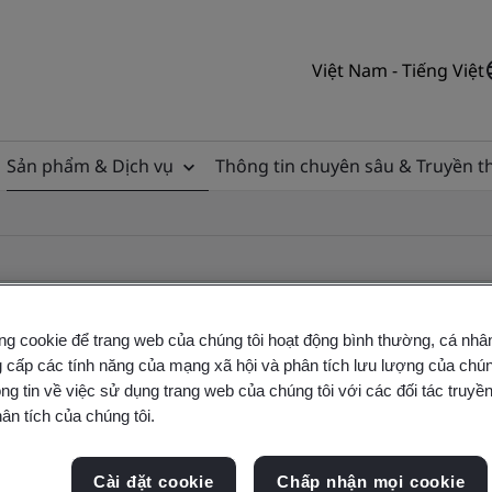
Việt Nam - Tiếng Việt
Sản phẩm & Dịch vụ
Thông tin chuyên sâu & Truyền 
ng cookie để trang web của chúng tôi hoạt động bình thường, cá nhâ
 cấp các tính năng của mạng xã hội và phân tích lưu lượng của chúng
ificate
ng tin về việc sử dụng trang web của chúng tôi với các đối tác truyền
ân tích của chúng tôi.
ficates - Validation and Verification
Cài đặt cookie
Chấp nhận mọi cookie