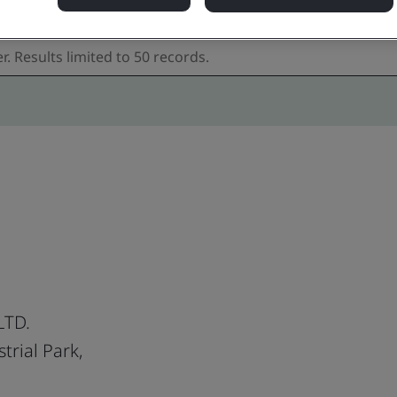
LTD.
trial Park,