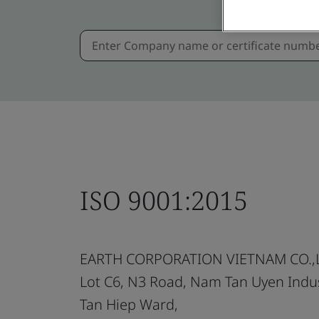
ISO 9001:2015
EARTH CORPORATION VIETNAM CO.,
Lot C6, N3 Road, Nam Tan Uyen Indus
Tan Hiep Ward,