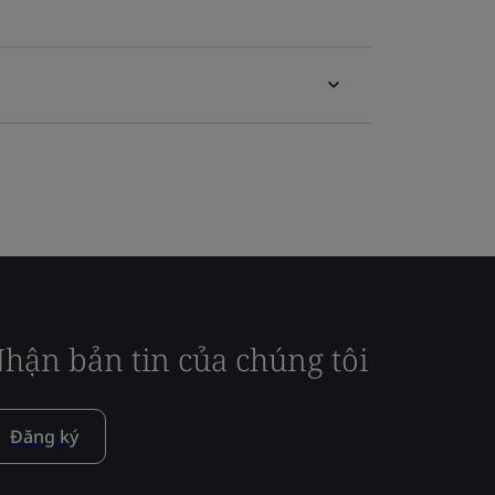
hận bản tin của chúng tôi
Đăng ký