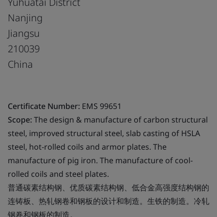
Yuhuatai District
Nanjing
Jiangsu
210039
China
Certificate Number:
EMS 99651
Scope:
The design & manufacture of carbon structural
steel, improved structural steel, slab casting of HSLA
steel, hot-rolled coils and armor plates. The
manufacture of pig iron. The manufacture of cool-
rolled coils and steel plates.
普通碳素结构钢、优质碳素结构钢、低合金高强度结构钢的
连铸板、热轧钢卷和钢板的设计和制造。生铁的制造。冷轧
钢卷和钢板的制造。