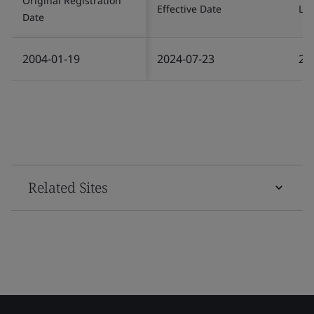
Original Registration
Effective Date
Las
Date
2004-01-19
2024-07-23
20
Related Sites