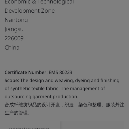
Economic & Technological
Development Zone
Nantong
Jiangsu
226009
China
Certificate Number:
EMS 80223
Scope:
The design and weaving, dyeing and finishing
of synthetic textile fabric. The management of
outsourcing garment production.
合成纤维纺织品的设计开发，织造，染色和整理。服装外注
生产的管理。