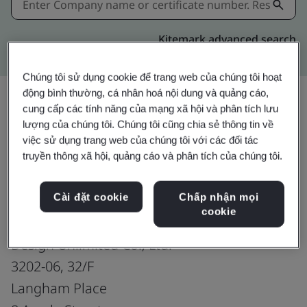
Kitemark advanced search
Chúng tôi sử dụng cookie để trang web của chúng tôi hoạt
động bình thường, cá nhân hoá nội dung và quảng cáo,
cung cấp các tính năng của mạng xã hội và phân tích lưu
lượng của chúng tôi. Chúng tôi cũng chia sẻ thông tin về
Chia sẻ:
việc sử dụng trang web của chúng tôi với các đối tác
truyền thông xã hội, quảng cáo và phân tích của chúng tôi.
ISO 14001:2015
Cài đặt cookie
Chấp nhận mọi
cookie
Design Unlimited Co., Ltd.
3202-06, 32/F
Langham Place