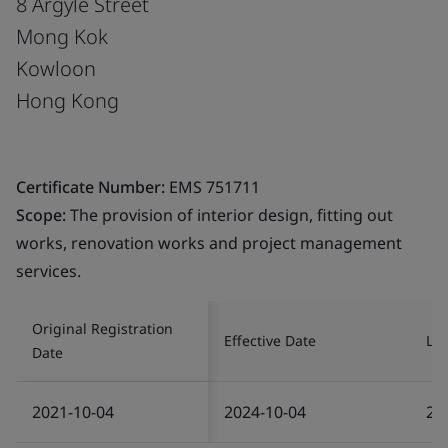
8 Argyle Street
Mong Kok
Kowloon
Hong Kong
Certificate Number:
EMS 751711
Scope:
The provision of interior design, fitting out
works, renovation works and project management
services.
Original Registration
Effective Date
Las
Date
2021-10-04
2024-10-04
20