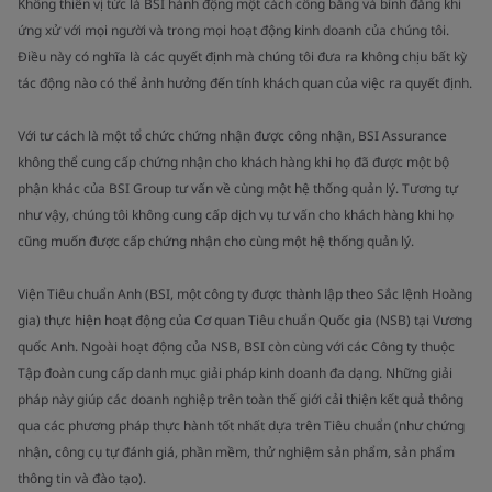
Không thiên vị tức là BSI hành động một cách công bằng và bình đẳng khi
ứng xử với mọi người và trong mọi hoạt động kinh doanh của chúng tôi.
Điều này có nghĩa là các quyết định mà chúng tôi đưa ra không chịu bất kỳ
tác động nào có thể ảnh hưởng đến tính khách quan của việc ra quyết định.
Với tư cách là một tổ chức chứng nhận được công nhận, BSI Assurance
không thể cung cấp chứng nhận cho khách hàng khi họ đã được một bộ
phận khác của BSI Group tư vấn về cùng một hệ thống quản lý. Tương tự
như vậy, chúng tôi không cung cấp dịch vụ tư vấn cho khách hàng khi họ
cũng muốn được cấp chứng nhận cho cùng một hệ thống quản lý.
Viện Tiêu chuẩn Anh (BSI, một công ty được thành lập theo Sắc lệnh Hoàng
gia) thực hiện hoạt động của Cơ quan Tiêu chuẩn Quốc gia (NSB) tại Vương
quốc Anh. Ngoài hoạt động của NSB, BSI còn cùng với các Công ty thuộc
Tập đoàn cung cấp danh mục giải pháp kinh doanh đa dạng. Những giải
pháp này giúp các doanh nghiệp trên toàn thế giới cải thiện kết quả thông
qua các phương pháp thực hành tốt nhất dựa trên Tiêu chuẩn (như chứng
nhận, công cụ tự đánh giá, phần mềm, thử nghiệm sản phẩm, sản phẩm
thông tin và đào tạo).