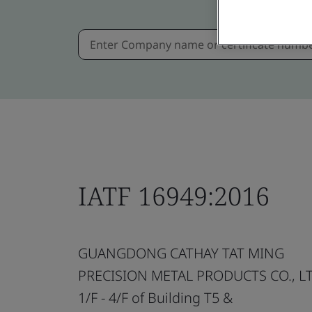
IATF 16949:2016
GUANGDONG CATHAY TAT MING
PRECISION METAL PRODUCTS CO., LT
1/F - 4/F of Building T5 &