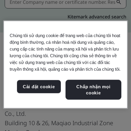
Kitemark advanced search
Chúng tôi sử dụng cookie để trang web của chúng tôi hoạt
động bình thường, cá nhân hoá nội dung và quảng cáo,
cung cấp các tính năng của mạng xã hội và phân tích lưu
Chia sẻ:
lượng của chúng tôi. Chúng tôi cũng chia sẻ thông tin về
việc sử dụng trang web của chúng tôi với các đối tác
truyền thông xã hội, quảng cáo và phân tích của chúng tôi.
IATF 16949:2016
Cài đặt cookie
Chấp nhận mọi
cookie
Nylacast Engineering Plastics (Changshu)
Co., Ltd.
Building 10 & 26, Maqiao Industrial Zone