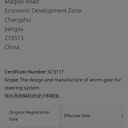
Maqiao Road
Economic Development Zone
Changshu
Jiangsu
215513
China
Certificate Number:
673117
Scope:
The design and manufacture of worm gear for
steering system.
转向系统蜗轮的设计和制造。
Original Registration
Effective Date
Las
Date