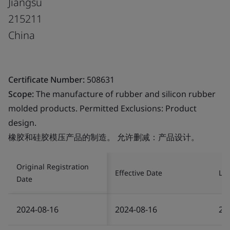
Jiangsu
215211
China
Certificate Number:
508631
Scope:
The manufacture of rubber and silicon rubber
molded products. Permitted Exclusions: Product
design.
橡胶和硅胶模压产品的制造。 允许删减：产品设计。
Original Registration
Effective Date
Las
Date
2024-08-16
2024-08-16
20