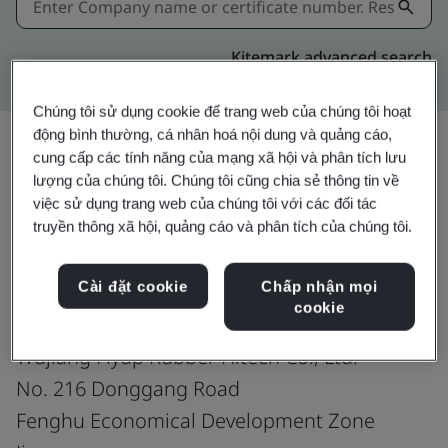
Kitemark advanced search
Chúng tôi sử dụng cookie để trang web của chúng tôi hoạt
động bình thường, cá nhân hoá nội dung và quảng cáo,
cung cấp các tính năng của mạng xã hội và phân tích lưu
lượng của chúng tôi. Chúng tôi cũng chia sẻ thông tin về
Chia sẻ:
việc sử dụng trang web của chúng tôi với các đối tác
truyền thông xã hội, quảng cáo và phân tích của chúng tôi.
IATF 16949:2016
Cài đặt cookie
Chấp nhận mọi
cookie
Wujiang Flyup Rubber Hitech Co., Ltd.
No. 216 Donggang Road
Fenghu Economical Development Zone