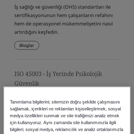
İş sağlığı ve güvenliği (OHS) standartları ile
sertifikasyonunun hem çalışanların refahını
hem de operasyonel mükemmeliyetini nasıl
artırdığını keşfedin.
Bloglar
ISO 45003 - İş Yerinde Psikolojik
Güvenlik
ISO 45003 İş Yerinde Psikolojik Sağlık ve
Tanımlama bilgilerini; sitemizin doğru şekilde çalışmasını
Güvenlik standardını keşfedin ve iş yerinde
sağlamak, içerikleri ve reklamları kişiselleştirmek, sosyal
mental sağlığı destekleme konusunda BSI
medya özellikleri sunmak ve site trafiğimizi analiz etmek
Group’un rolünü...
için kullanıyoruz. Aynı zamanda site kullanımınızla ilgili
bilgileri; sosyal medya, reklamcılık ve analiz ortaklarımızla
Standartlar