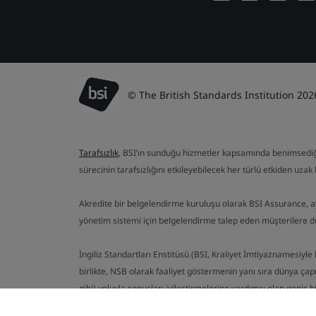
© The British Standards Institution 202
Tarafsızlık
, BSI’ın sunduğu hizmetler kapsamında benimsediği te
sürecinin tarafsızlığını etkileyebilecek her türlü etkiden uzak b
Akredite bir belgelendirme kuruluşu olarak BSI Assurance, 
yönetim sistemi için belgelendirme talep eden müşterilere 
İngiliz Standartları Enstitüsü (BSI, Kraliyet İmtiyaznamesiyle 
birlikte, NSB olarak faaliyet göstermenin yanı sıra dünya çapı
gibi) yoluyla sonuçları iyileştirmelerine yardımcı olan geniş 