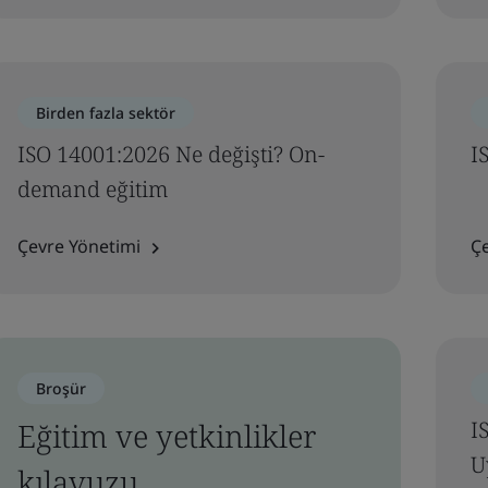
Birden fazla sektör
ISO 14001:2026 Ne değişti? On-
I
demand eğitim
Çevre Yönetimi
Ç
Broşür
Eğitim ve yetkinlikler
I
U
kılavuzu