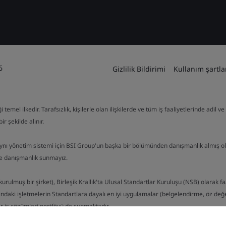
6
Gizlilik Bildirimi
Kullanım şartla
mel ilkedir. Tarafsızlık, kişilerle olan ilişkilerde ve tüm iş faaliyetlerinde adil 
ir şekilde alınır.
aynı yönetim sistemi için BSI Group'un başka bir bölümünden danışmanlık almış o
de danışmanlık sunmayız.
kurulmuş bir şirket), Birleşik Krallık'ta Ulusal Standartlar Kuruluşu (NSB) olarak f
ndaki işletmelerin Standartlara dayalı en iyi uygulamalar (belgelendirme, öz değerl
bir iş çözümleri portföyü de sunmaktadır.