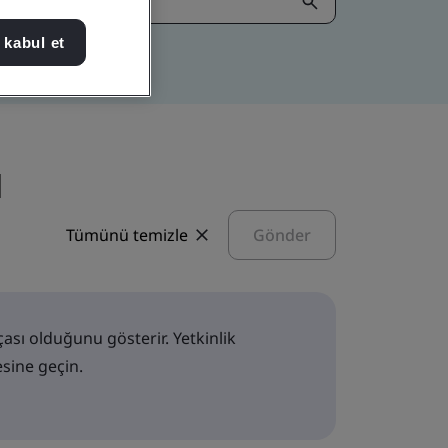
 kabul et
Tümünü temizle
Gönder
ası olduğunu gösterir. Yetkinlik
sine geçin.