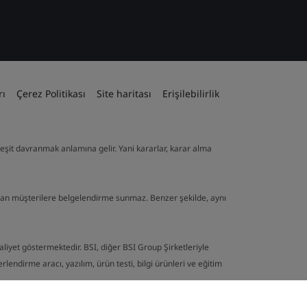
rı
Çerez Politikası
Site haritası
Erişilebilirlik
ve eşit davranmak anlamına gelir. Yani kararlar, karar alma
lan müşterilere belgelendirme sunmaz. Benzer şekilde, aynı
aaliyet göstermektedir. BSI, diğer BSI Group Şirketleriyle
endirme aracı, yazılım, ürün testi, bilgi ürünleri ve eğitim