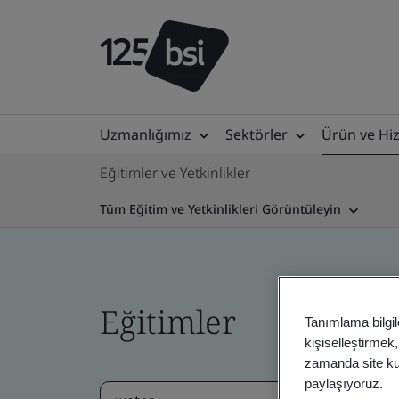
Uzmanlığımız
Sektörler
Ürün ve Hi
Eğitimler ve Yetkinlikler
Tüm Eğitim ve Yetkinlikleri Görüntüleyin
Eğitimler
Tanımlama bilgil
kişiselleştirmek
zamanda site kull
paylaşıyoruz.