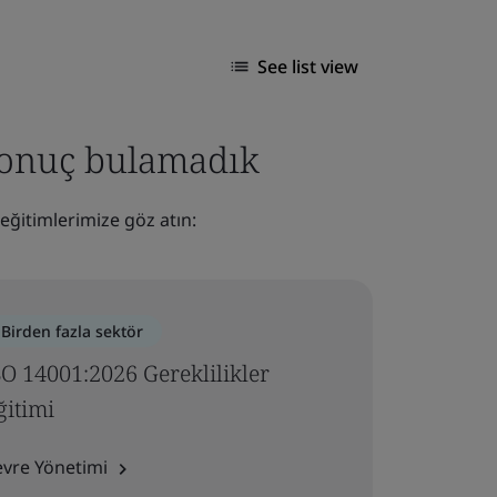
See list view
 sonuç bulamadık
eğitimlerimize göz atın:
Birden fazla sektör
SO 14001:2026 Gereklilikler
ğitimi
evre Yönetimi