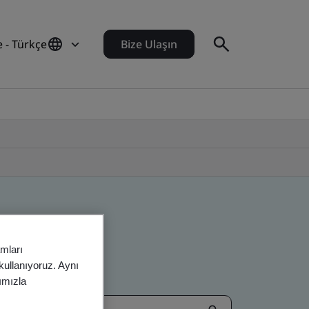
e - Türkçe
Bize Ulaşın
amları
 kullanıyoruz. Aynı
rımızla