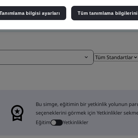
Tanımlama bilgisi ayarları
Tüm tanımlama bilgilerini
Bu simge, eğitimin bir yetkinlik yolunun parç
seçeneklerini görmek için Yetkinlikler sekme
Eğitim
Yetkinlikler