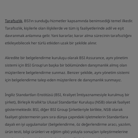
Tarafsızlık
, BSI’ın sunduğu hizmetler kapsamında benimsediği temel ilkedir.
Tarafsızlık, kişilerle olan ilişkilerde ve tüm iş faaliyetlerinde adil ve eşit
davranmak anlamına gelir. Yani kararlar, karar alma sürecinin tarafsızlığını
etkileyebilecek her türlü etkiden uzak bir şekilde alınır.
Akredite bir belgelendirme kuruluşu olarak BSI Assurance, aynı yönetim
sistemi için BSI Group'un başka bir bölümünden danışmanlık almış olan
müşterilere belgelendirme sunmaz. Benzer şekilde, aynı yönetim sistemi
için belgelendirme talep eden müşterilere de danışmanlık sunmayız.
İngiliz Standartları Enstitüsü (BSI, Kraliyet İmtiyaznamesiyle kurulmuş bir
şirket), Birleşik Krallık'ta Ulusal Standartlar Kuruluşu (NSB) olarak faaliyet
göstermektedir. BSI, diğer BSI Group Şirketleriyle birlikte, NSB olarak
faaliyet göstermenin yanı sıra dünya çapındaki işletmelerin Standartlara
dayalı en iyi uygulamalar (belgelendirme, öz değerlendirme aracı, yazılım,
ürün testi, bilgi ürünleri ve eğitim gibi) yoluyla sonuçları iyileştirmelerine