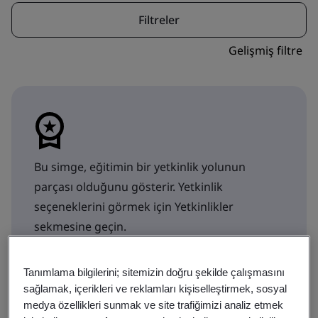
Filtreler
Gelişmiş filtre
Bu simge, eğitimin bir yetkinlik yolunun
parçası olduğunu gösterir. Yetkinlik
seçeneklerini görmek için Yetkinlikler
sekmesine geçin.
Eğitim
Yetkinlikler
Tanımlama bilgilerini; sitemizin doğru şekilde çalışmasını
sağlamak, içerikleri ve reklamları kişiselleştirmek, sosyal
medya özellikleri sunmak ve site trafiğimizi analiz etmek
Gösteriliyor: 1-9 / 9 sonuçlar