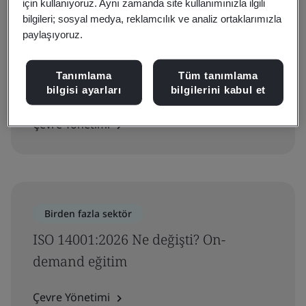
için kullanıyoruz. Aynı zamanda site kullanımınızla ilgili
bilgileri; sosyal medya, reklamcılık ve analiz ortaklarımızla
paylaşıyoruz.
Birden fazla sektör
Tanımlama
Tüm tanımlama
ISO 14001:2026 Gereklilikler Eğitimi
bilgisi ayarları
bilgilerini kabul et
Çevre Yönetimi
Birden fazla sektör
ISO 14001:2026 Ne değişti? On-
demand eğitim
Çevre Yönetimi