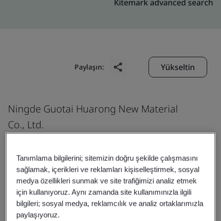
Kitemark advanced search
Yükseltin
Paylaşın:
Ningde Guotai Huarong New Material
Co., Ltd.
No. 18, Dongyu Road
Long'an Development Zone
Tanımlama bilgilerini; sitemizin doğru şekilde çalışmasını
sağlamak, içerikleri ve reklamları kişiselleştirmek, sosyal
Fuding
medya özellikleri sunmak ve site trafiğimizi analiz etmek
Ningde
için kullanıyoruz. Aynı zamanda site kullanımınızla ilgili
355208
bilgileri; sosyal medya, reklamcılık ve analiz ortaklarımızla
paylaşıyoruz.
China