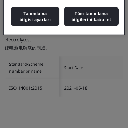
Tanımlama
Tüm tanımlama
bilgisi ayarları
bilgilerini kabul et
Certificate number:
EMS 739458
Scope:
The manufacture of lithium battery
electrolytes.
锂电池电解液的制造。
Standard/Scheme
Start Date
number or name
ISO 14001:2015
2021-05-18