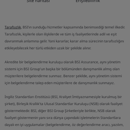
Site haritası
Erişilebilirlik
Tarafsızlık
, BSI’ın sunduğu hizmetler kapsamında benimsediği temel ilkedir.
Tarafsızlık, kişilerle olan ilişkilerde ve tüm iş faaliyetlerinde adil ve eşit
davranmak anlamına gelir. Yani kararlar, karar alma sürecinin tarafsızlığını
etkileyebilecek her türlü etkiden uzak bir şekilde alınır.
Akredite bir belgelendirme kuruluşu olarak BSI Assurance, aynı yönetim
sistemi için BSI Group'un başka bir bölümünden danışmanlık almış olan
müşterilere belgelendirme sunmaz. Benzer şekilde, aynı yönetim sistemi
için belgelendirme talep eden müşterilere de danışmanlık sunmayız.
İngiliz Standartları Enstitüsü (BSI, Kraliyet İmtiyaznamesiyle kurulmuş bir
şirket), Birleşik Krallık'ta Ulusal Standartlar Kuruluşu (NSB) olarak faaliyet
göstermektedir. BSI, diğer BSI Group Şirketleriyle birlikte, NSB olarak
faaliyet göstermenin yanı sıra dünya çapındaki işletmelerin Standartlara
dayalı en iyi uygulamalar (belgelendirme, öz değerlendirme aracı, yazılım,