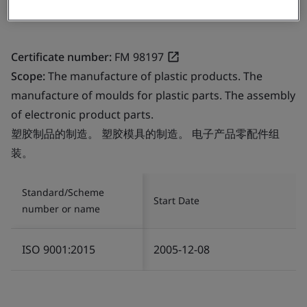
Certificate number:
FM 98197
Scope:
The manufacture of plastic products. The
manufacture of moulds for plastic parts. The assembly
of electronic product parts.
塑胶制品的制造。 塑胶模具的制造。 电子产品零配件组
装。
Standard/Scheme
Start Date
number or name
ISO 9001:2015
2005-12-08