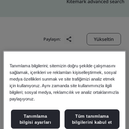
Kitemark advanced search
Yükseltin
Paylaşın:
Shenzhen EVA Mould Manufacturing
Tanımlama bilgilerini; sitemizin doğru şekilde çalışmasını
Company Limited
sağlamak, içerikleri ve reklamları kişiselleştirmek, sosyal
medya özellikleri sunmak ve site trafiğimizi analiz etmek
B Building, EVA Industry Park
için kullanıyoruz. Aynı zamanda site kullanımınızla ilgili
Nanhuan Road, Tianliao Community
bilgileri; sosyal medya, reklamcılık ve analiz ortaklarımızla
paylaşıyoruz.
Yutang Street, Guangming District
Shenzhen
Tanımlama
Tüm tanımlama
518132
bilgisi ayarları
bilgilerini kabul et
China