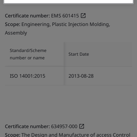
Certificate number:
EMS 601415
Scope:
Engineering, Plastic Injection Molding,
Assembly
Standard/Scheme
Start Date
number or name
ISO 14001:2015
2013-08-28
Certificate number:
634957-000
Scope:
The Design and Manufacture of access Control