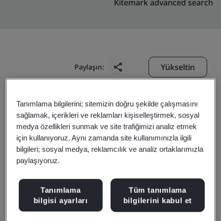
Kitemark advanced search
Yükseltin
Paylaşın:
Tanımlama bilgilerini; sitemizin doğru şekilde çalışmasını
Southco India Pvt. Ltd.
sağlamak, içerikleri ve reklamları kişiselleştirmek, sosyal
Plot No. A-6/5
medya özellikleri sunmak ve site trafiğimizi analiz etmek
Ranjangaon Industrial M.I.D.C.
için kullanıyoruz. Aynı zamanda site kullanımınızla ilgili
bilgileri; sosyal medya, reklamcılık ve analiz ortaklarımızla
Tal: Shirur
paylaşıyoruz.
Dist. Pune
412 209
Tanımlama
Tüm tanımlama
bilgisi ayarları
bilgilerini kabul et
India