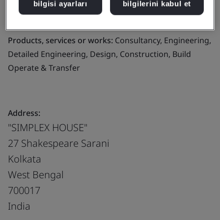
bilgisi ayarları
bilgilerini kabul et
and Construction of Civil, Structural and Geo-Technical
Works
Products, services or works:
Consultancy, Engineering,
Detailed Engineering, Design, Construction, Build
Operate & Transfer
Address:
"SIMPLEX HOUSE"
27 Shakespeare Sarani
Kolkata
West Bengal
700017
India