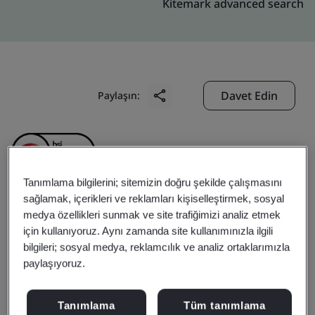
Kitemark advanced search
Davet Edin
Paylaşın:
Tanımlama bilgilerini; sitemizin doğru şekilde çalışmasını
sağlamak, içerikleri ve reklamları kişiselleştirmek, sosyal
medya özellikleri sunmak ve site trafiğimizi analiz etmek
Simplex Infrastructures
için kullanıyoruz. Aynı zamanda site kullanımınızla ilgili
bilgileri; sosyal medya, reklamcılık ve analiz ortaklarımızla
Limited
paylaşıyoruz.
Business scope:
Design, Development, Engineering
Tanımlama
Tüm tanımlama