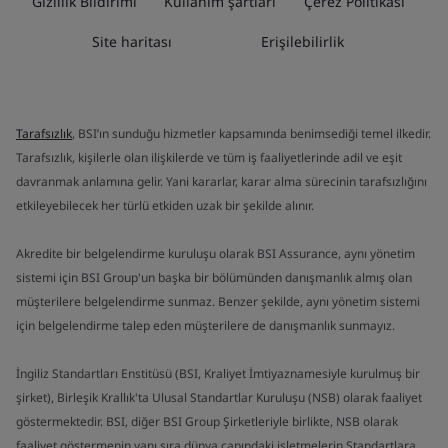
Gizlilik Bildirimi
Kullanım şartları
Çerez Politikası
Site haritası
Erişilebilirlik
Tarafsızlık
, BSI’ın sunduğu hizmetler kapsamında benimsediği temel ilkedir.
Tarafsızlık, kişilerle olan ilişkilerde ve tüm iş faaliyetlerinde adil ve eşit
davranmak anlamına gelir. Yani kararlar, karar alma sürecinin tarafsızlığını
etkileyebilecek her türlü etkiden uzak bir şekilde alınır.
Akredite bir belgelendirme kuruluşu olarak BSI Assurance, aynı yönetim
sistemi için BSI Group'un başka bir bölümünden danışmanlık almış olan
müşterilere belgelendirme sunmaz. Benzer şekilde, aynı yönetim sistemi
için belgelendirme talep eden müşterilere de danışmanlık sunmayız.
İngiliz Standartları Enstitüsü (BSI, Kraliyet İmtiyaznamesiyle kurulmuş bir
şirket), Birleşik Krallık'ta Ulusal Standartlar Kuruluşu (NSB) olarak faaliyet
göstermektedir. BSI, diğer BSI Group Şirketleriyle birlikte, NSB olarak
faaliyet göstermenin yanı sıra dünya çapındaki işletmelerin Standartlara