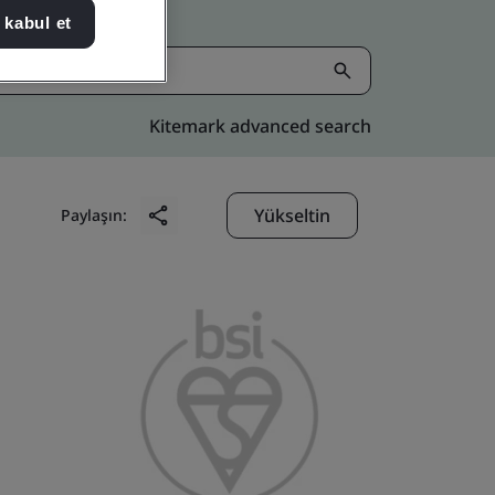
 kabul et
Kitemark advanced search
Yükseltin
Paylaşın: