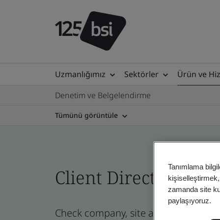
Uzmanlığımız
Sektörler
Ürün ve Hi
Denetim ve Belgelendirme
Tümünü görüntüle
Tanımlama bilgil
Client Directory prof
kişiselleştirmek
zamanda site kull
paylaşıyoruz.
Check company, site and product certi