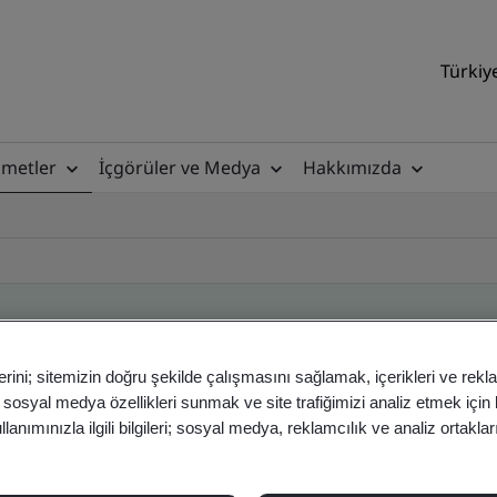
Türkiy
zmetler
İçgörüler ve Medya
Hakkımızda
erini; sitemizin doğru şekilde çalışmasını sağlamak, içerikleri ve rekl
ile
, sosyal medya özellikleri sunmak ve site trafiğimizi analiz etmek için
anımınızla ilgili bilgileri; sosyal medya, reklamcılık ve analiz ortakla
ficates - Validation and Verification