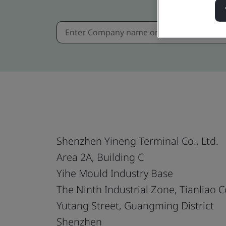
Shenzhen Yineng Terminal Co., Ltd.
Area 2A, Building C
Yihe Mould Industry Base
The Ninth Industrial Zone, Tianliao
Yutang Street, Guangming District
Shenzhen