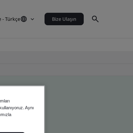
e - Türkçe
Bize Ulaşın
amları
 kullanıyoruz. Aynı
rımızla