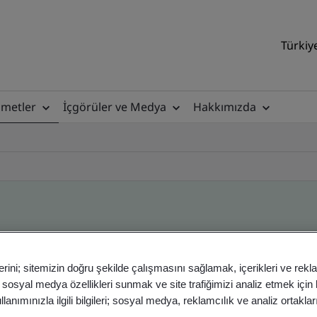
Türkiy
zmetler
İçgörüler ve Medya
Hakkımızda
ile
erini; sitemizin doğru şekilde çalışmasını sağlamak, içerikleri ve rekl
, sosyal medya özellikleri sunmak ve site trafiğimizi analiz etmek için
anımınızla ilgili bilgileri; sosyal medya, reklamcılık ve analiz ortakla
ficates - Validation and Verification