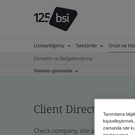
Uzmanlığımız
Sektörler
Ürün ve Hi
Denetim ve Belgelendirme
Tümünü görüntüle
Client Directory prof
Tanımlama bilgil
kişiselleştirmek
zamanda site kull
Check company, site and product certi
paylaşıyoruz.