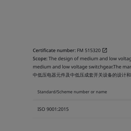
Certificate number:
FM 515320
Scope:
The design of medium and low voltag
medium and low voltage switchgear.The man
中低压电器元件及中低压成套开关设备的设计和
Standard/Scheme number or name
ISO 9001:2015