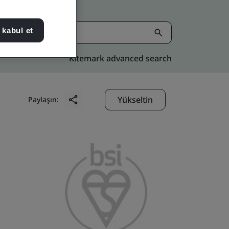
 kabul et
Kitemark advanced search
Yükseltin
Paylaşın: