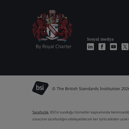
Sosyal medya
© The British Standards Institution 202
Tarafsızlık
, BSI’ın sunduğu hizmetler kapsamında benimsediği te
sürecinin tarafsızlığını etkileyebilecek her türlü etkiden uzak b