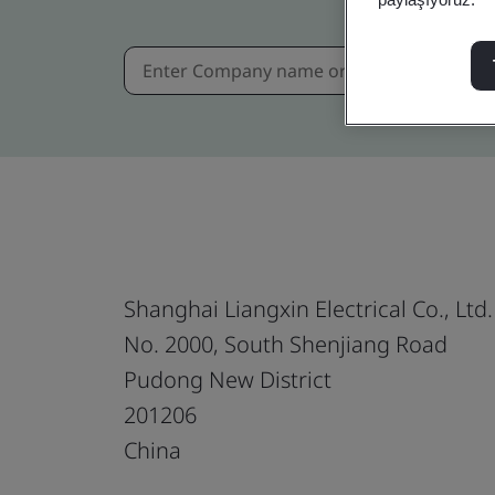
Shanghai Liangxin Electrical Co., Ltd.
No. 2000, South Shenjiang Road
Pudong New District
201206
China