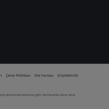
rı
Çerez Politikası
Site haritası
Erişilebilirlik
ve eşit davranmak anlamına gelir. Yani kararlar, karar alma