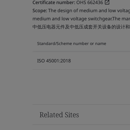
Certificate number:
OHS 662436
Scope:
The design of medium and low voltag
medium and low voltage switchgear.The man
中低压电器元件及中低压成套开关设备的设计和
Standard/Scheme number or name
ISO 45001:2018
Related Sites