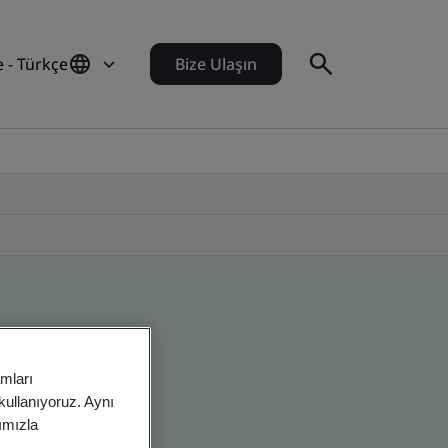
e - Türkçe
Bize Ulaşın
amları
 kullanıyoruz. Aynı
rımızla