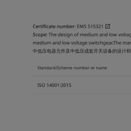
Certificate number:
EMS 515321
Scope:
The design of medium and low voltag
medium and low voltage switchgear.The man
中低压电器元件及中低压成套开关设备的设计和
Standard/Scheme number or name
ISO 14001:2015