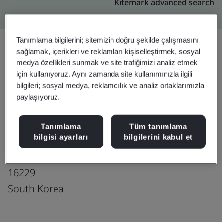
Kitemark advanced search
Tanımlama bilgilerini; sitemizin doğru şekilde çalışmasını
sağlamak, içerikleri ve reklamları kişiselleştirmek, sosyal
medya özellikleri sunmak ve site trafiğimizi analiz etmek
Yükseltin
Paylaşın:
için kullanıyoruz. Aynı zamanda site kullanımınızla ilgili
bilgileri; sosyal medya, reklamcılık ve analiz ortaklarımızla
paylaşıyoruz.
QRT Inc.
50 Changnyong-daero 256beon-gil
Tanımlama
Tüm tanımlama
bilgisi ayarları
bilgilerini kabul et
Yeongtong-gu
Suwon-si, Gyeonggi-do
16229
South Korea