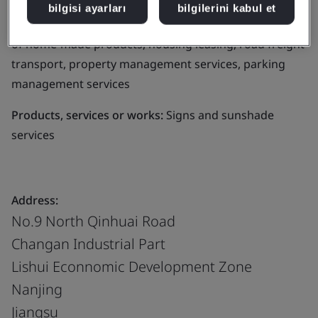
bilgisi ayarları
bilgilerini kabul et
Business scope:
Auto parts and related products, sales
of home-made products, housing leasing, road freight
transport, property management services, parking
management services
Products, services or works:
Signs and sunshade
services
Address:
No.9 North Qinhuai Road
Changan Industrial Part
Lishui Econnomic Development Zone
Nanjing
Jiangsu