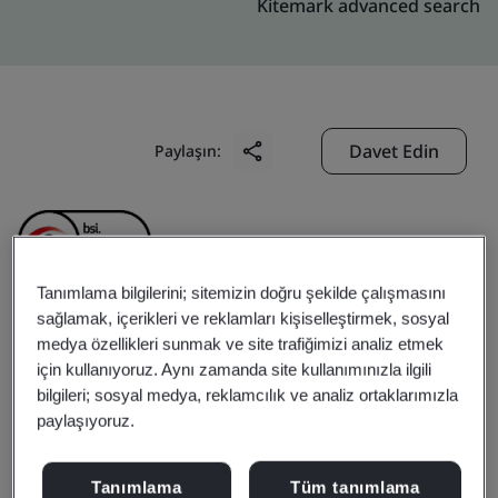
Kitemark advanced search
Davet Edin
Paylaşın:
Tanımlama bilgilerini; sitemizin doğru şekilde çalışmasını
sağlamak, içerikleri ve reklamları kişiselleştirmek, sosyal
Nanjing Taixing
medya özellikleri sunmak ve site trafiğimizi analiz etmek
için kullanıyoruz. Aynı zamanda site kullanımınızla ilgili
bilgileri; sosyal medya, reklamcılık ve analiz ortaklarımızla
Automotive Parts
paylaşıyoruz.
Manufacturing Co,Ltd
Tanımlama
Tüm tanımlama