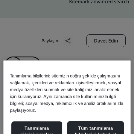
Kitemark advanced search
Davet Edin
Paylaşın:
Tanımlama bilgilerini; sitemizin doğru şekilde çalışmasını
sağlamak, içerikleri ve reklamları kişiselleştirmek, sosyal
medya özellikleri sunmak ve site trafiğimizi analiz etmek
Myung Sung Food Co.,
için kullanıyoruz. Aynı zamanda site kullanımınızla ilgili
bilgileri; sosyal medya, reklamcılık ve analiz ortaklarımızla
Ltd.
paylaşıyoruz.
Business scope:
The manufacture of vacuum frying
Tanımlama
Tüm tanımlama