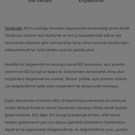
Site haritası
Erişilebilirlik
Tarafsızlık
, BSI’ın sunduğu hizmetler kapsamında benimsediği temel ilkedir.
Tarafsızlık, kişilerle olan ilişkilerde ve tüm iş faaliyetlerinde adil ve eşit
davranmak anlamına gelir. Yani kararlar, karar alma sürecinin tarafsızlığını
etkileyebilecek her türlü etkiden uzak bir şekilde alınır.
Akredite bir belgelendirme kuruluşu olarak BSI Assurance, aynı yönetim
sistemi için BSI Group'un başka bir bölümünden danışmanlık almış olan
müşterilere belgelendirme sunmaz. Benzer şekilde, aynı yönetim sistemi
için belgelendirme talep eden müşterilere de danışmanlık sunmayız.
İngiliz Standartları Enstitüsü (BSI, Kraliyet İmtiyaznamesiyle kurulmuş bir
şirket), Birleşik Krallık'ta Ulusal Standartlar Kuruluşu (NSB) olarak faaliyet
göstermektedir. BSI, diğer BSI Group Şirketleriyle birlikte, NSB olarak
faaliyet göstermenin yanı sıra dünya çapındaki işletmelerin Standartlara
dayalı en iyi uygulamalar (belgelendirme, öz değerlendirme aracı, yazılım,