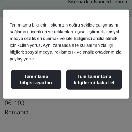
Kitemark advanced search
Tanımlama bilgilerini; sitemizin doğru şekilde çalışmasını
sağlamak, içerikleri ve reklamları kişiselleştirmek, sosyal
medya özellikleri sunmak ve site trafiğimizi analiz etmek
Yükseltin
Paylaşın:
için kullanıyoruz. Aynı zamanda site kullanımınızla ilgili
bilgileri; sosyal medya, reklamcılık ve analiz ortaklarımızla
paylaşıyoruz.
Microsoft Global Services Center
Iuliu Maniu Boulevard nr. 6P
Tanımlama
Tüm tanımlama
Campus 6.2 Building, Sector 6
bilgisi ayarları
bilgilerini kabul et
București
061103
Romania