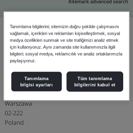
Kitemark advanced search
Tanımlama bilgilerini; sitemizin doğru şekilde çalışmasını
sağlamak, içerikleri ve reklamları kişiselleştirmek, sosyal
Yükseltin
Paylaşın:
medya özellikleri sunmak ve site trafiğimizi analiz etmek
için kullanıyoruz. Aynı zamanda site kullanımınızla ilgili
bilgileri; sosyal medya, reklamcılık ve analiz ortaklarımızla
paylaşıyoruz.
Microsoft Global Services Center
Microsoft Sp. z.o.o
Tanımlama
Tüm tanımlama
1st floor,
bilgisi ayarları
bilgilerini kabul et
195A Aleje Jerozolimskie
Warszawa
02-222
Poland