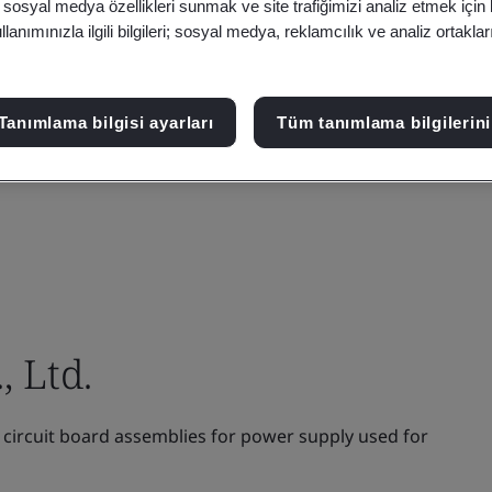
, sosyal medya özellikleri sunmak ve site trafiğimizi analiz etmek için
anımınızla ilgili bilgileri; sosyal medya, reklamcılık ve analiz ortakla
Tanımlama bilgisi ayarları
Tüm tanımlama bilgilerini
, Ltd.
circuit board assemblies for power supply used for