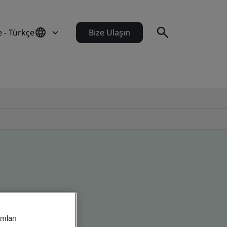
e - Türkçe
Bize Ulaşın
amları