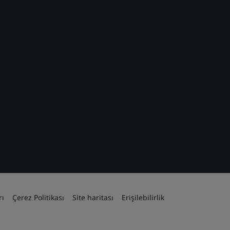
rı
Çerez Politikası
Site haritası
Erişilebilirlik