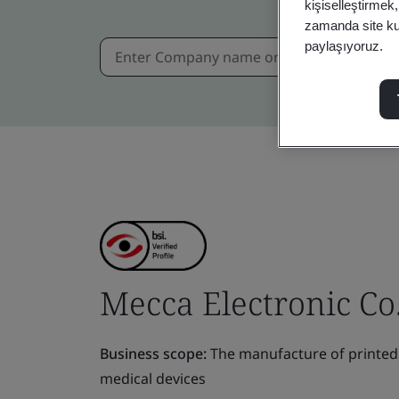
kişiselleştirmek
zamanda site kull
paylaşıyoruz.
Mecca Electronic Co.
Business scope:
The manufacture of printed 
medical devices