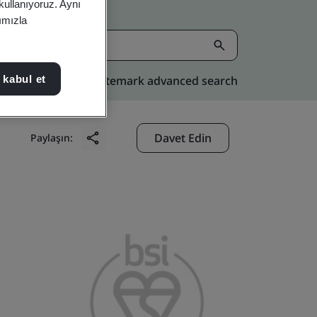
 kullanıyoruz. Aynı
rımızla
Kitemark advanced search
 kabul et
Davet Edin
Paylaşın: