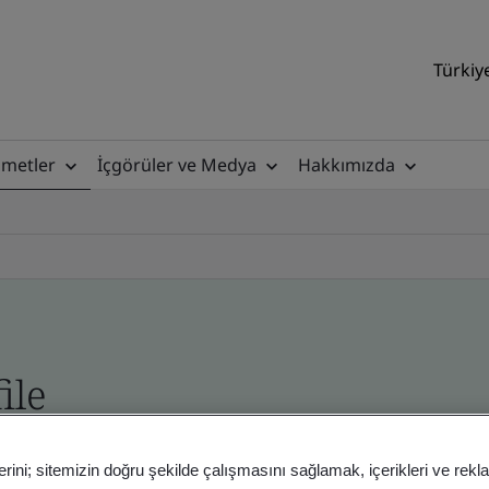
Türkiy
zmetler
İçgörüler ve Medya
Hakkımızda
ile
ficates - Validation and Verification
erini; sitemizin doğru şekilde çalışmasını sağlamak, içerikleri ve rekl