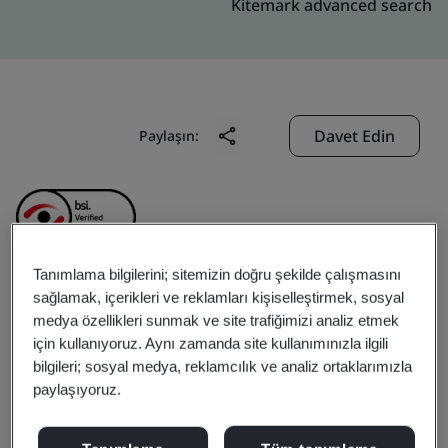
Kitemark advanced search
Davet Edin
Paylaşın:
Tanımlama bilgilerini; sitemizin doğru şekilde çalışmasını
sağlamak, içerikleri ve reklamları kişiselleştirmek, sosyal
Kunshan Yuansong
medya özellikleri sunmak ve site trafiğimizi analiz etmek
için kullanıyoruz. Aynı zamanda site kullanımınızla ilgili
Electronics Technology
bilgileri; sosyal medya, reklamcılık ve analiz ortaklarımızla
paylaşıyoruz.
Co., Ltd.