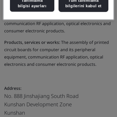
Tanımlama
Tüm tanımlama
bilgisi ayarları
bilgilerini kabul et
Business scope:
The assembly of printed circuit boards
for computer and its peripheral equipment,
communication RF application, optical electronics and
consumer electronic products.
Products, services or works:
The assembly of printed
circuit boards for computer and its peripheral
equipment, communication RF application, optical
electronics and consumer electronic products.
Address:
No. 888 Jinshajiang South Road
Kunshan Development Zone
Kunshan