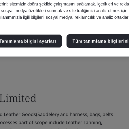
erini; sitemizin doğru şekilde çalışmasını sağlamak, içerikleri ve rekl
, sosyal medya özellikleri sunmak ve site trafiğimizi analiz etmek için
anımınızla ilgili bilgileri; sosyal medya, reklamcılık ve analiz ortakla
Tanımlama bilgisi ayarları
Tüm tanımlama bilgilerini
 Limited
d Leather Goods(Saddelery and harness, bags, belts
rocesses part of scope include Leather Tanning,