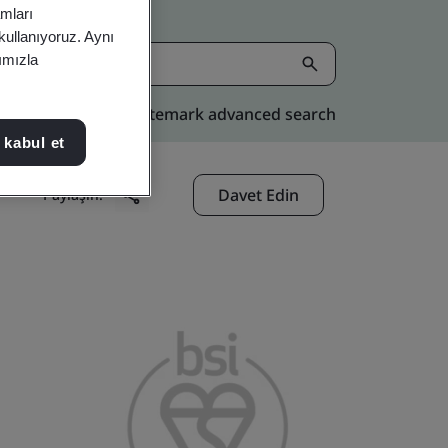
amları
 kullanıyoruz. Aynı
rımızla
Kitemark advanced search
 kabul et
Davet Edin
Paylaşın: