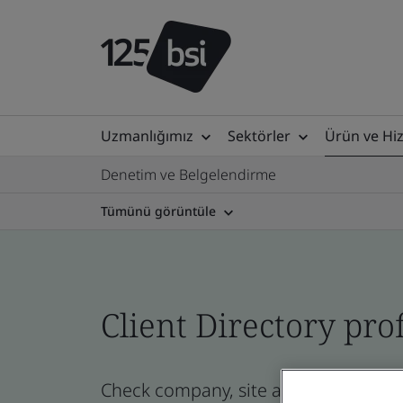
Uzmanlığımız
Sektörler
Ürün ve Hi
Denetim ve Belgelendirme
Tümünü görüntüle
Client Directory prof
Check company, site and product certi