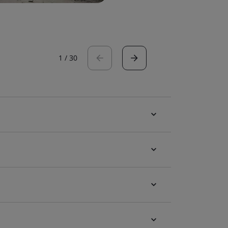
1
/
30